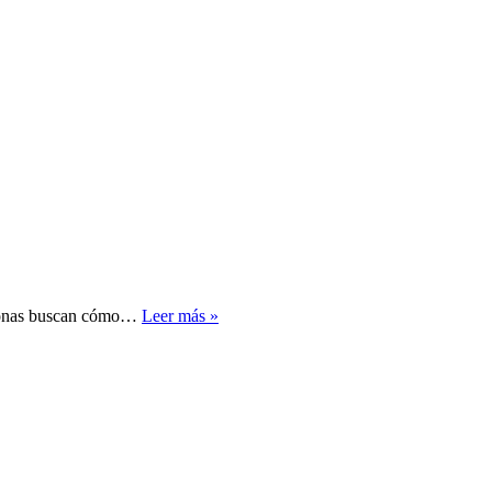
Cómo
ersonas buscan cómo…
Leer más »
invertir
en
criptomonedas
para
principiantes
(Guía
completa
2026)