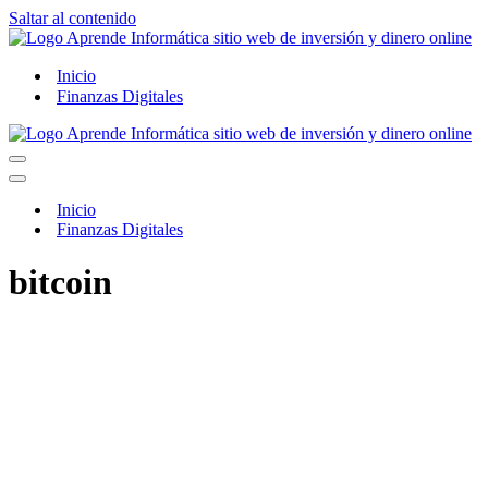
Saltar al contenido
Inicio
Finanzas Digitales
Menú
de
Menú
navegación
de
Inicio
navegación
Finanzas Digitales
bitcoin